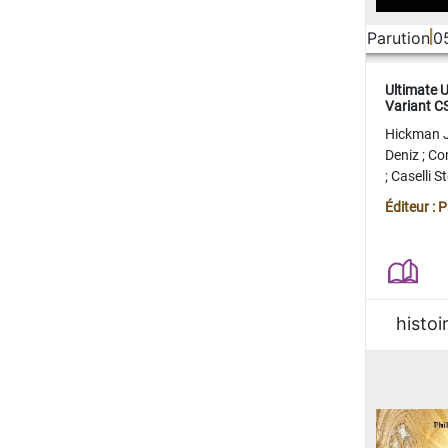
Parution
0
Ultimate 
Variant 
FERME
Hickman 
Deniz
;
Co
;
Caselli 
Juan
;
Mo
Éditeur : 
histoi