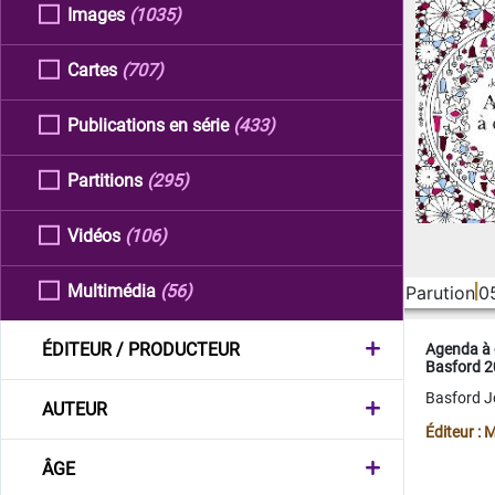
Images
(1035)
Cartes
(707)
Publications en série
(433)
Partitions
(295)
Vidéos
(106)
Multimédia
(56)
Parution
0
ÉDITEUR / PRODUCTEUR
Agenda à 
Basford 
Basford 
AUTEUR
Éditeur :
ÂGE