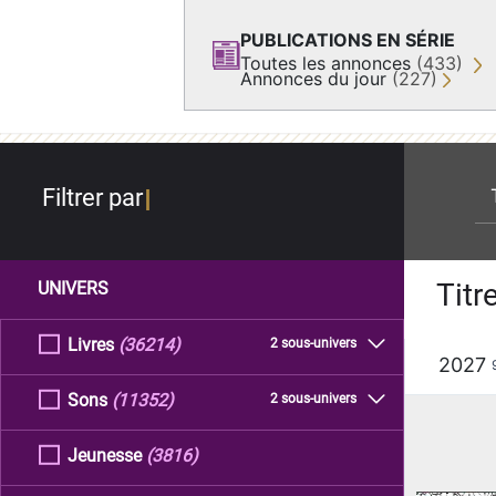
PUBLICATIONS EN SÉRIE
Toutes les annonces
(433)
Annonces du jour
(227)
re
Filtrer par
Titr
UNIVERS
Livres
(36214)
2 sous-univers
2027
Sons
(11352)
2 sous-univers
Jeunesse
(3816)