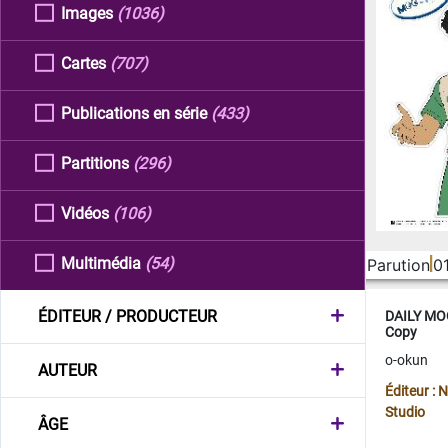
Images
(1036)
Cartes
(707)
Publications en série
(433)
Partitions
(296)
Vidéos
(106)
Multimédia
(54)
Parution
0
ÉDITEUR / PRODUCTEUR
DAILY MOO
Copy
o-okun
AUTEUR
Éditeur :
Studio
ÂGE