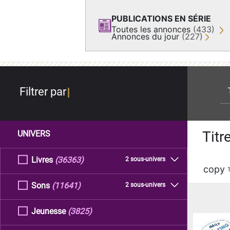
PUBLICATIONS EN SÉRIE
Toutes les annonces
(433)
Annonces du jour
(227)
re
Filtrer par
Titr
UNIVERS
Livres
(36363)
2 sous-univers
copy
Sons
(11641)
2 sous-univers
Jeunesse
(3825)