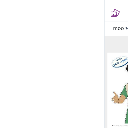
moo
1