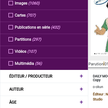
Images
(1060)
Cartes
(707)
Publications en série
(432)
Partitions
(297)
Vidéos
(107)
Multimédia
(56)
Parution
0
ÉDITEUR / PRODUCTEUR
DAILY MOO
Copy
o-okun
AUTEUR
Éditeur :
Studio
ÂGE