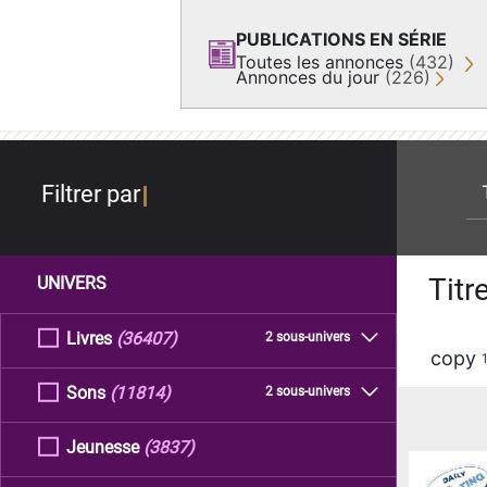
PUBLICATIONS EN SÉRIE
Toutes les annonces
(432)
Annonces du jour
(226)
re
Filtrer par
Titr
UNIVERS
Livres
(36407)
2 sous-univers
copy
Sons
(11814)
2 sous-univers
Jeunesse
(3837)