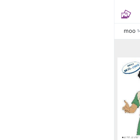
moo
1