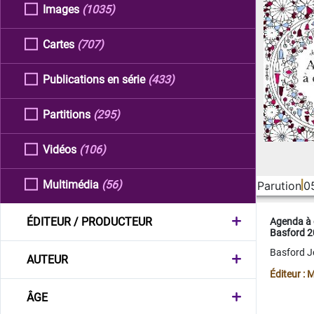
Images
(1035)
Cartes
(707)
Publications en série
(433)
Partitions
(295)
Vidéos
(106)
Multimédia
(56)
Parution
0
ÉDITEUR / PRODUCTEUR
Agenda à 
Basford 
Basford 
AUTEUR
Éditeur :
ÂGE