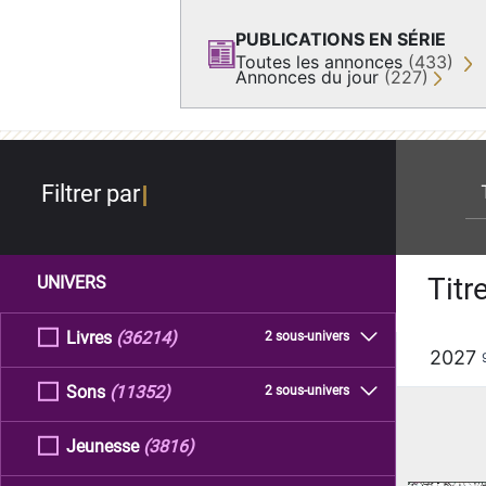
PUBLICATIONS EN SÉRIE
Toutes les annonces
(433)
Annonces du jour
(227)
re
Filtrer par
Titr
UNIVERS
Livres
(36214)
2 sous-univers
2027
Sons
(11352)
2 sous-univers
Jeunesse
(3816)