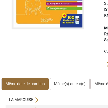
35
I
E
M
Ré
Sp
Co
Même date de parution
Même(s) auteur(s)
Même éd
LA MARQUISE