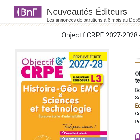
Panneau de gestion des cookies
O
te
Bo
Sa
Éd
Co
Pr