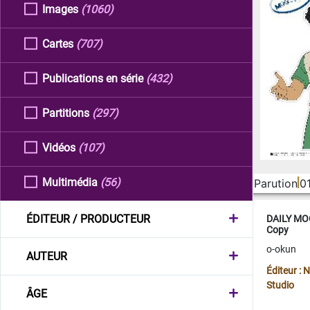
Images
(1060)
Cartes
(707)
Publications en série
(432)
Partitions
(297)
Vidéos
(107)
Multimédia
(56)
Parution
0
ÉDITEUR / PRODUCTEUR
DAILY MOO
Copy
o-okun
AUTEUR
Éditeur :
Studio
ÂGE