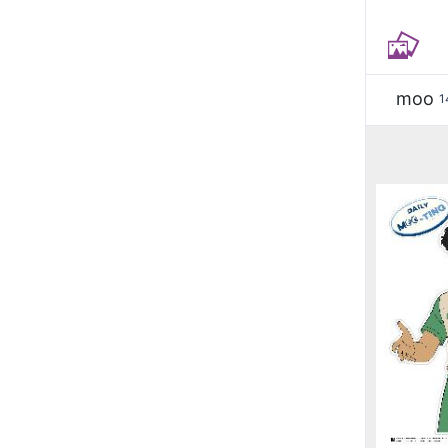
moo
1