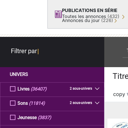
PUBLICATIONS EN SÉRIE
Toutes les annonces
(432)
Annonces du jour
(226)
re
Filtrer par
Titr
UNIVERS
Livres
(36407)
2 sous-univers
copy
Sons
(11814)
2 sous-univers
Jeunesse
(3837)