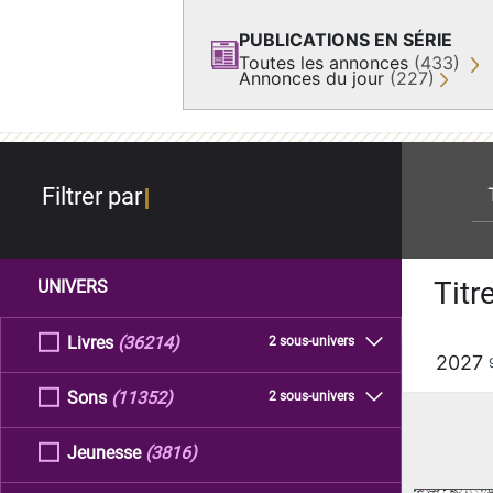
PUBLICATIONS EN SÉRIE
Toutes les annonces
(433)
Annonces du jour
(227)
re
Filtrer par
Titr
UNIVERS
Livres
(36214)
2 sous-univers
2027
Sons
(11352)
2 sous-univers
Jeunesse
(3816)