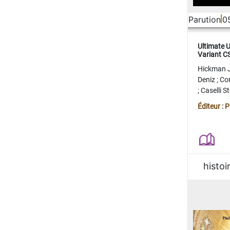
Parution
0
Ultimate 
Variant 
FERME
Hickman 
Deniz
;
Co
;
Caselli 
Juan
;
Mo
Éditeur : 
histoi