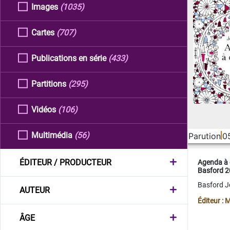
Images
(1035)
Cartes
(707)
Publications en série
(433)
Partitions
(295)
Vidéos
(106)
Multimédia
(56)
Parution
0
ÉDITEUR / PRODUCTEUR
Agenda à 
Basford 
Basford 
AUTEUR
Éditeur :
ÂGE