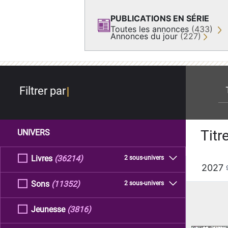
PUBLICATIONS EN SÉRIE
Toutes les annonces
(433)
Annonces du jour
(227)
re
Filtrer par
Titr
UNIVERS
Livres
(36214)
2 sous-univers
2027
Sons
(11352)
2 sous-univers
Jeunesse
(3816)