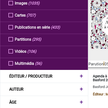
Images
(1035)
Cartes
(707)
Publications en série
(433)
Partitions
(295)
Vidéos
(106)
Multimédia
(56)
Parution
0
ÉDITEUR / PRODUCTEUR
Agenda à 
Basford 
Basford 
AUTEUR
Éditeur :
ÂGE