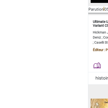
Parution
0
Ultimate 
Variant 
FERME
Hickman 
Deniz
;
Co
;
Caselli 
Juan
;
Mo
Éditeur : 
histoi