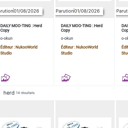
rution
01/08/2026
Parution
01/08/2026
Parut
DAILY MOO-TING : Herd
DAILY MOO-TING : Herd
DAI
Copy
Copy
Co
o-okun
o-okun
o-o
Éditeur : NukooWorld
Éditeur : NukooWorld
Édi
Studio
Studio
Stu
herd
14 résultats