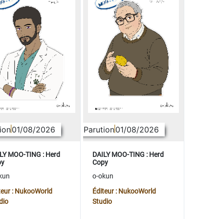
ion
01/08/2026
Parution
01/08/2026
LY MOO-TING : Herd
DAILY MOO-TING : Herd
py
Copy
kun
o-okun
teur : NukooWorld
Éditeur : NukooWorld
dio
Studio