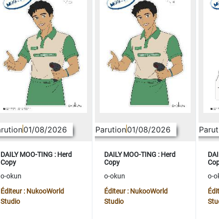
rution
01/08/2026
Parution
01/08/2026
Parut
DAILY MOO-TING : Herd
DAILY MOO-TING : Herd
DAI
Copy
Copy
Co
o-okun
o-okun
o-o
Éditeur : NukooWorld
Éditeur : NukooWorld
Édi
Studio
Studio
Stu