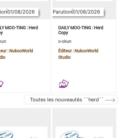
ion
01/08/2026
Parution
01/08/2026
LY MOO-TING : Herd
DAILY MOO-TING : Herd
py
Copy
kun
o-okun
teur : NukooWorld
Éditeur : NukooWorld
dio
Studio
Toutes les nouveautés ``herd``