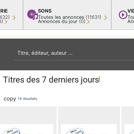
RIE
SONS
VI
432)
Toutes les annonces
(11631)
To
6)
Annonces du jour
(0)
An
recherche par mot clé
Titres des 7 derniers jours
copy
14 résultats