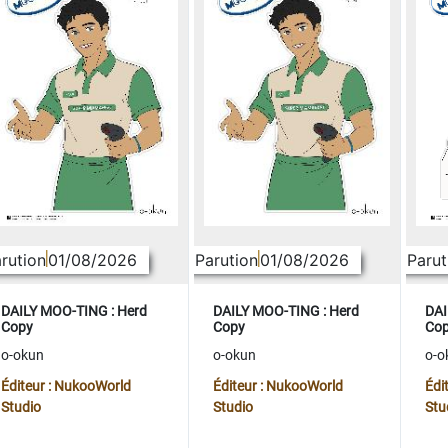
rution
01/08/2026
Parution
01/08/2026
Parut
DAILY MOO-TING : Herd
DAILY MOO-TING : Herd
DAI
Copy
Copy
Co
o-okun
o-okun
o-o
Éditeur : NukooWorld
Éditeur : NukooWorld
Édi
Studio
Studio
Stu