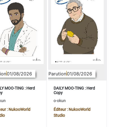
ion
01/08/2026
Parution
01/08/2026
LY MOO-TING : Herd
DAILY MOO-TING : Herd
py
Copy
kun
o-okun
teur : NukooWorld
Éditeur : NukooWorld
dio
Studio