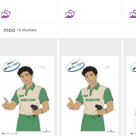
moo
14 résultats