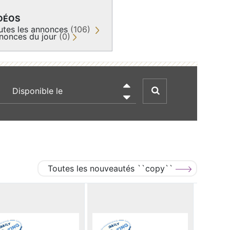
DÉOS
utes les annonces
(106)
nonces du jour
(0)
recherche par date

Toutes les nouveautés ``copy``