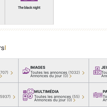
The black night
rs
IMAGES
JE
(707)
Toutes les annonces
(1032)
To
Annonces du jour
(0)
An
MULTIMÉDIA
P
35937)
Toutes les annonces
(55)
To
Annonces du jour
(0)
An