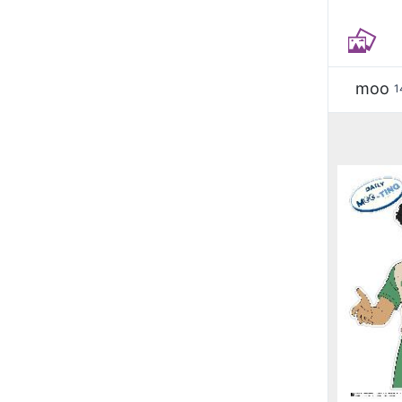
moo
1