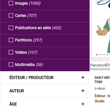
Images
(1060)
Cartes
(707)
Publications en série
(432)
Partitions
(297)
Vidéos
(107)
Multimédia
(56)
Parution
0
ÉDITEUR / PRODUCTEUR
DAILY MOO
Copy
o-okun
AUTEUR
Éditeur :
Studio
ÂGE