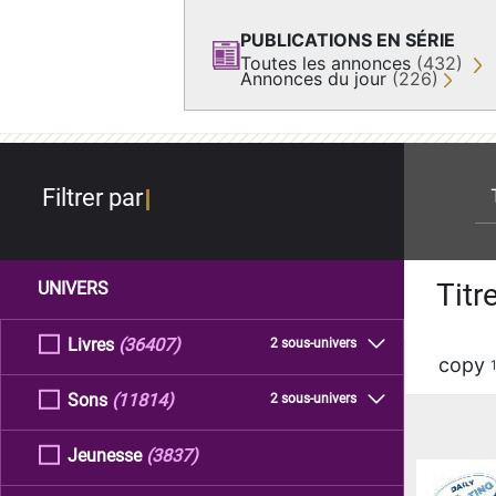
PUBLICATIONS EN SÉRIE
Toutes les annonces
(432)
Annonces du jour
(226)
re
Filtrer par
Titr
UNIVERS
Livres
(36407)
2 sous-univers
copy
Sons
(11814)
2 sous-univers
Jeunesse
(3837)