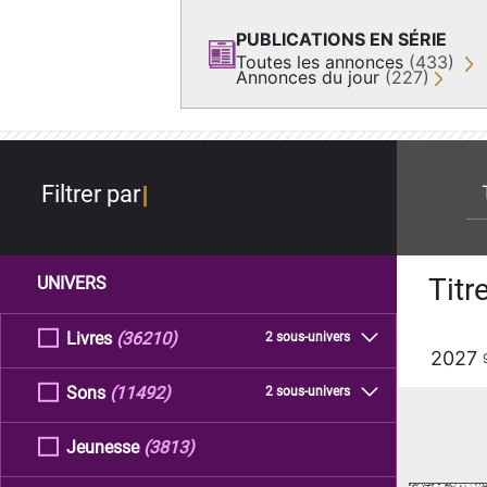
PUBLICATIONS EN SÉRIE
Toutes les annonces
(433)
Annonces du jour
(227)
re
Filtrer par
Titr
UNIVERS
Livres
(36210)
2 sous-univers
2027
Sons
(11492)
2 sous-univers
Jeunesse
(3813)