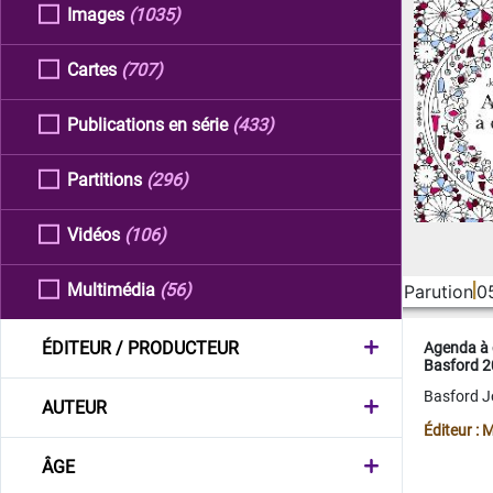
Images
(1035)
Cartes
(707)
Publications en série
(433)
Partitions
(296)
Vidéos
(106)
Multimédia
(56)
Parution
0
ÉDITEUR / PRODUCTEUR
Agenda à 
Basford 
Basford 
AUTEUR
Éditeur :
ÂGE