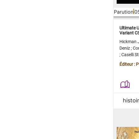
Parution
0
Ultimate 
Variant 
FERME
Hickman 
Deniz
;
Co
;
Caselli 
Juan
;
Mo
Éditeur : 
histoi