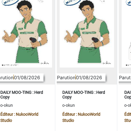
rution
01/08/2026
Parution
01/08/2026
Parut
DAILY MOO-TING : Herd
DAILY MOO-TING : Herd
DAI
Copy
Copy
Co
o-okun
o-okun
o-o
Éditeur : NukooWorld
Éditeur : NukooWorld
Édi
Studio
Studio
Stu