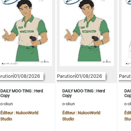
rution
01/08/2026
Parution
01/08/2026
Parut
DAILY MOO-TING : Herd
DAILY MOO-TING : Herd
DAI
Copy
Copy
Co
o-okun
o-okun
o-o
Éditeur : NukooWorld
Éditeur : NukooWorld
Édi
Studio
Studio
Stu