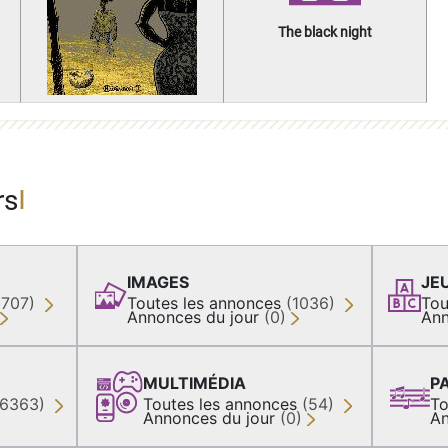
The black night
rs
IMAGES
JE
(707)
Toutes les annonces
(1036)
Tou
Annonces du jour
(0)
Ann
MULTIMÉDIA
P
36363)
Toutes les annonces
(54)
To
Annonces du jour
(0)
An