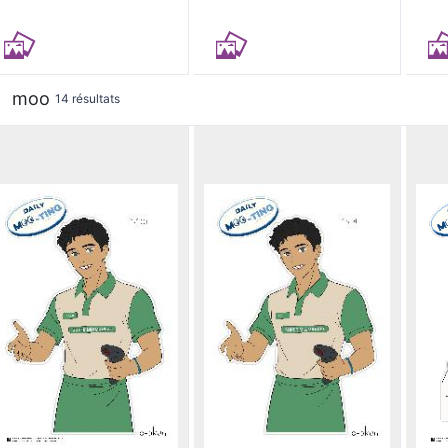
moo
14 résultats