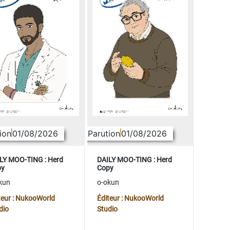
ion
01/08/2026
Parution
01/08/2026
LY MOO-TING : Herd
DAILY MOO-TING : Herd
py
Copy
kun
o-okun
teur : NukooWorld
Éditeur : NukooWorld
dio
Studio