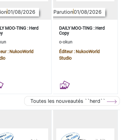
ion
01/08/2026
Parution
01/08/2026
LY MOO-TING : Herd
DAILY MOO-TING : Herd
py
Copy
kun
o-okun
teur : NukooWorld
Éditeur : NukooWorld
dio
Studio
Toutes les nouveautés ``herd``