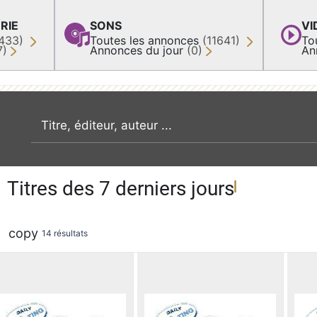
RIE
SONS
VI
433)
Toutes les annonces
(11641)
To
7)
Annonces du jour
(0)
An
recherche par mot clé
Titres des 7 derniers jours
copy
14 résultats