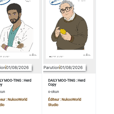
ion
01/08/2026
Parution
01/08/2026
LY MOO-TING : Herd
DAILY MOO-TING : Herd
py
Copy
kun
o-okun
teur : NukooWorld
Éditeur : NukooWorld
dio
Studio