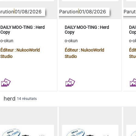
rution
01/08/2026
Parution
01/08/2026
Parut
DAILY MOO-TING : Herd
DAILY MOO-TING : Herd
DAI
Copy
Copy
Co
o-okun
o-okun
o-o
Éditeur : NukooWorld
Éditeur : NukooWorld
Édi
Studio
Studio
Stu
herd
14 résultats