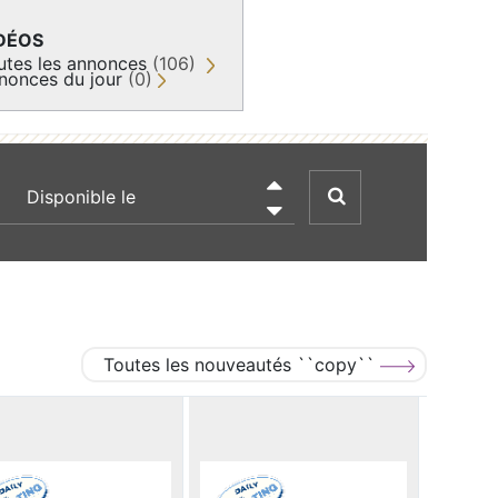
DÉOS
utes les annonces
(106)
nonces du jour
(0)
recherche par date

Toutes les nouveautés ``copy``