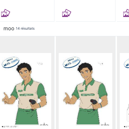
moo
14 résultats