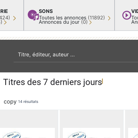
RIE
SONS
VI
424)
Toutes les annonces
(11892)
To
8)
Annonces du jour
(0)
An
recherche par mot clé
Titres des 7 derniers jours
copy
14 résultats