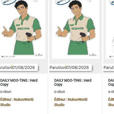
rution
01/08/2026
Parution
01/08/2026
Parut
DAILY MOO-TING : Herd
DAILY MOO-TING : Herd
DAI
Copy
Copy
Co
o-okun
o-okun
o-o
Éditeur : NukooWorld
Éditeur : NukooWorld
Édi
Studio
Studio
Stu