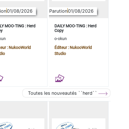
ion
01/08/2026
Parution
01/08/2026
LY MOO-TING : Herd
DAILY MOO-TING : Herd
py
Copy
kun
o-okun
teur : NukooWorld
Éditeur : NukooWorld
dio
Studio
Toutes les nouveautés ``herd``