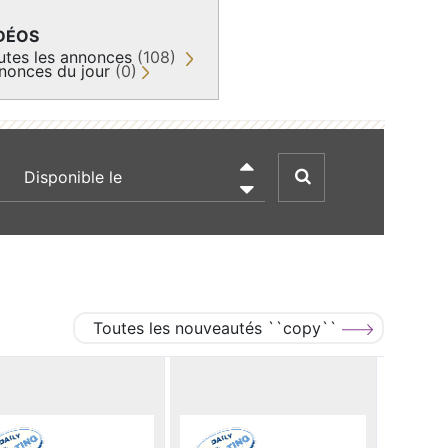
DÉOS
utes les annonces
(108)
nonces du jour
(0)
recherche par date

Toutes les nouveautés ``copy``