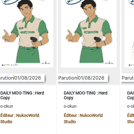
rution
01/08/2026
Parution
01/08/2026
Parut
DAILY MOO-TING : Herd
DAILY MOO-TING : Herd
DAI
Copy
Copy
Co
o-okun
o-okun
o-o
Éditeur : NukooWorld
Éditeur : NukooWorld
Édi
Studio
Studio
Stu