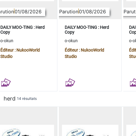
rution
01/08/2026
Parution
01/08/2026
Parut
DAILY MOO-TING : Herd
DAILY MOO-TING : Herd
DAI
Copy
Copy
Co
o-okun
o-okun
o-o
Éditeur : NukooWorld
Éditeur : NukooWorld
Édi
Studio
Studio
Stu
herd
14 résultats