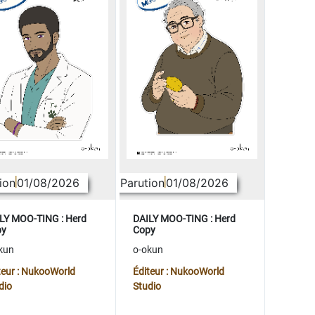
ion
01/08/2026
Parution
01/08/2026
LY MOO-TING : Herd
DAILY MOO-TING : Herd
py
Copy
kun
o-okun
teur : NukooWorld
Éditeur : NukooWorld
dio
Studio