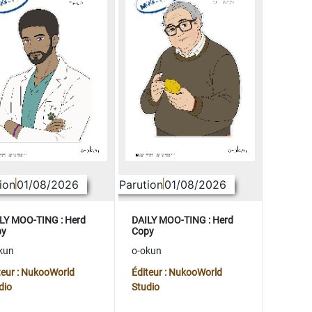
ion
01/08/2026
Parution
01/08/2026
LY MOO-TING : Herd
DAILY MOO-TING : Herd
py
Copy
kun
o-okun
teur : NukooWorld
Éditeur : NukooWorld
dio
Studio