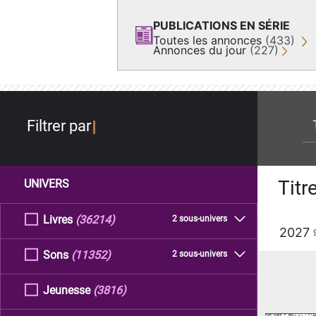
PUBLICATIONS EN SÉRIE
Toutes les annonces
(433)
Annonces du jour
(227)
re
Filtrer par
Titr
UNIVERS
Livres
(36214)
2 sous-univers
2027
Sons
(11352)
2 sous-univers
Jeunesse
(3816)