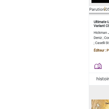
Parution
0
Ultimate 
Variant 
FERME
Hickman 
Deniz
;
Co
;
Caselli 
Juan
;
Mo
Éditeur : 
histoi