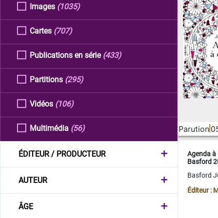
Images
(1035)
Cartes
(707)
Publications en série
(433)
Partitions
(295)
Vidéos
(106)
Multimédia
(56)
Parution
0
ÉDITEUR / PRODUCTEUR
Agenda à 
Basford 
Basford 
AUTEUR
Éditeur :
ÂGE