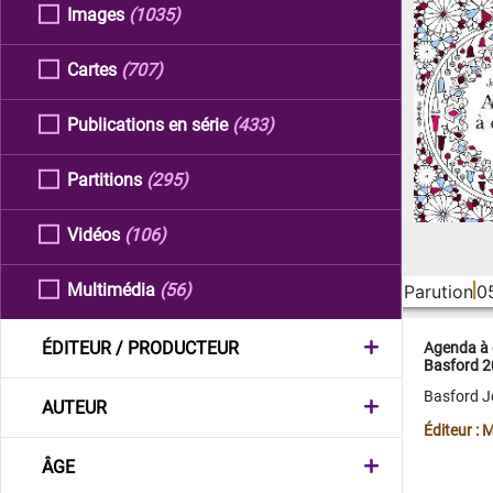
Images
(1035)
Cartes
(707)
Publications en série
(433)
Partitions
(295)
Vidéos
(106)
Multimédia
(56)
Parution
0
ÉDITEUR / PRODUCTEUR
Agenda à 
Basford 
Basford 
AUTEUR
Éditeur :
ÂGE