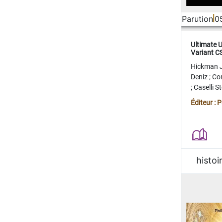
Parution
0
Ultimate 
Variant 
FERME
Hickman 
Deniz
;
Co
;
Caselli 
Juan
;
Mo
Éditeur : 
histoi