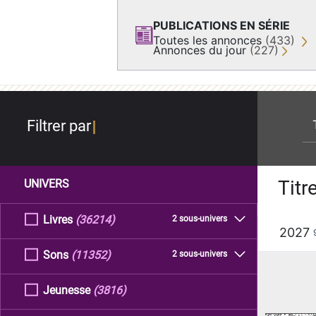
PUBLICATIONS EN SÉRIE
Toutes les annonces
(433)
Annonces du jour
(227)
re
Filtrer par
Titr
UNIVERS
Livres
(36214)
2 sous-univers
2027
Sons
(11352)
2 sous-univers
Jeunesse
(3816)