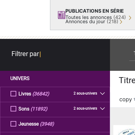
PUBLICATIONS EN SÉRIE
Toutes les annonces
(424)
Annonces du jour
(218)
re
Filtrer par
Titr
UNIVERS
Livres
(36842)
2 sous-univers
copy
Sons
(11892)
2 sous-univers
Jeunesse
(3948)