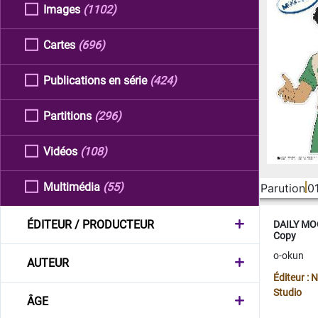
Images
(1102)
Cartes
(696)
Publications en série
(424)
Partitions
(296)
Vidéos
(108)
Multimédia
(55)
Parution
0
ÉDITEUR / PRODUCTEUR
DAILY MOO
Copy
o-okun
AUTEUR
Éditeur :
Studio
ÂGE