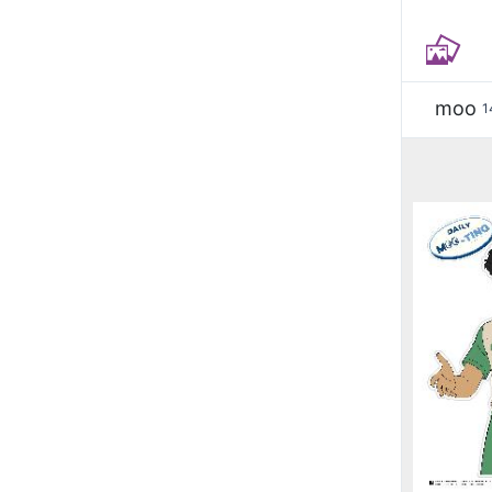
moo
1