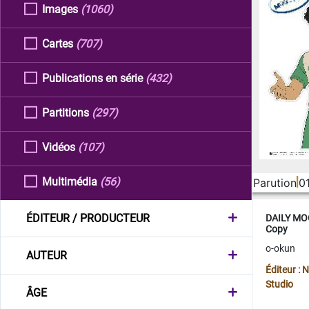
Images
(1060)
Cartes
(707)
Publications en série
(432)
Partitions
(297)
Vidéos
(107)
Multimédia
(56)
Parution
0
ÉDITEUR / PRODUCTEUR
DAILY MOO
Copy
o-okun
AUTEUR
Éditeur :
Studio
ÂGE