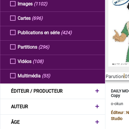
Images
(1102)
Cartes
(696)
Publications en série
(424)
Partitions
(296)
Vidéos
(108)
Multimédia
(55)
Parution
0
ÉDITEUR / PRODUCTEUR
DAILY MOO
Copy
o-okun
AUTEUR
Éditeur :
Studio
ÂGE