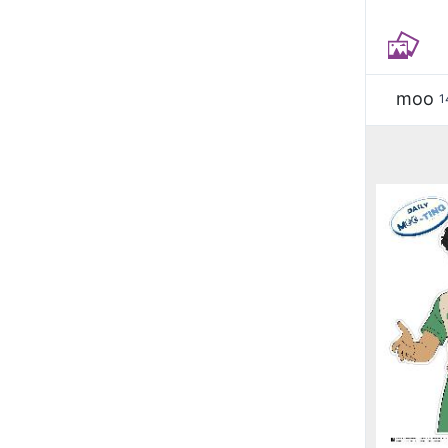
moo
1