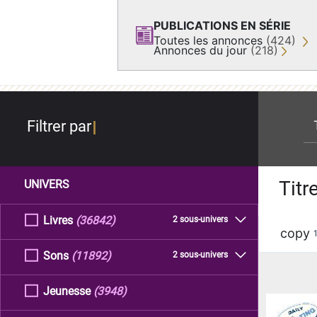
PUBLICATIONS EN SÉRIE
Toutes les annonces
(424)
Annonces du jour
(218)
re
Filtrer par
Titr
UNIVERS
Livres
(36842)
2 sous-univers
copy
Sons
(11892)
2 sous-univers
Jeunesse
(3948)