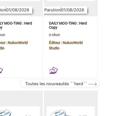
ion
01/08/2026
Parution
01/08/2026
LY MOO-TING : Herd
DAILY MOO-TING : Herd
py
Copy
kun
o-okun
teur : NukooWorld
Éditeur : NukooWorld
dio
Studio
Toutes les nouveautés ``herd``