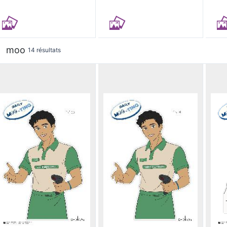
moo
14 résultats