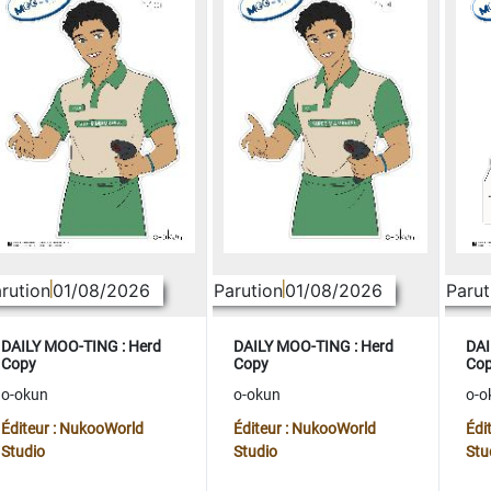
rution
01/08/2026
Parution
01/08/2026
Parut
DAILY MOO-TING : Herd
DAILY MOO-TING : Herd
DAI
Copy
Copy
Co
o-okun
o-okun
o-o
Éditeur : NukooWorld
Éditeur : NukooWorld
Édi
Studio
Studio
Stu