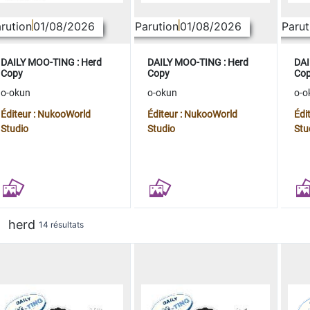
rution
01/08/2026
Parution
01/08/2026
Parut
DAILY MOO-TING : Herd
DAILY MOO-TING : Herd
DAI
Copy
Copy
Co
o-okun
o-okun
o-o
Éditeur : NukooWorld
Éditeur : NukooWorld
Édi
Studio
Studio
Stu
herd
14 résultats