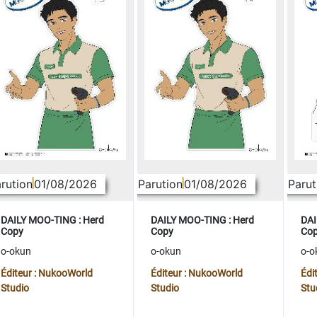
rution
01/08/2026
Parution
01/08/2026
Parut
DAILY MOO-TING : Herd
DAILY MOO-TING : Herd
DAI
Copy
Copy
Co
o-okun
o-okun
o-o
Éditeur : NukooWorld
Éditeur : NukooWorld
Édi
Studio
Studio
Stu