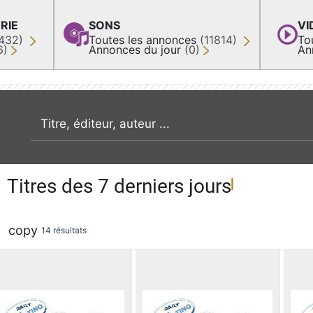
RIE
SONS
VI
432)
Toutes les annonces
(11814)
To
6)
Annonces du jour
(0)
An
recherche par mot clé
Titres des 7 derniers jours
copy
14 résultats