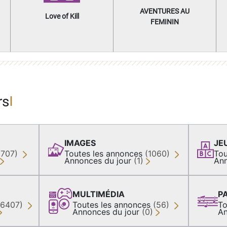
AVENTURES AU
Love of Kill
FEMININ
rs
IMAGES
JE
(707)
Toutes les annonces
(1060)
Tou
Annonces du jour
(1)
Ann
MULTIMÉDIA
P
36407)
Toutes les annonces
(56)
To
Annonces du jour
(0)
An