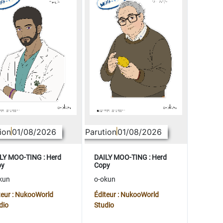
ion
01/08/2026
Parution
01/08/2026
LY MOO-TING : Herd
DAILY MOO-TING : Herd
py
Copy
kun
o-okun
teur : NukooWorld
Éditeur : NukooWorld
dio
Studio