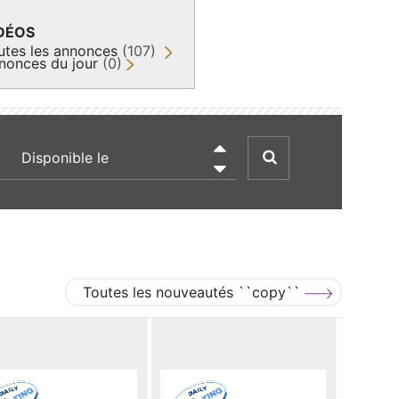
DÉOS
utes les annonces
(107)
nonces du jour
(0)
recherche par date

Toutes les nouveautés ``copy``