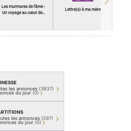
Next
Les murmures de l'âme -
Lettre(s) à ma mère
Un voyage au cœur des
questions qui façonnent
une vie
UNESSE
tes les annonces
(3837)
onces du jour
(0)
ARTITIONS
utes les annonces
(297)
nonces du jour
(0)