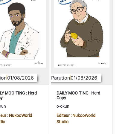
ion
01/08/2026
Parution
01/08/2026
LY MOO-TING : Herd
DAILY MOO-TING : Herd
py
Copy
kun
o-okun
teur : NukooWorld
Éditeur : NukooWorld
dio
Studio