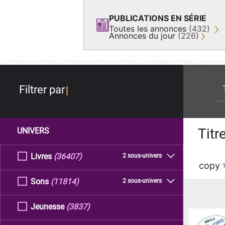
PUBLICATIONS EN SÉRIE
Toutes les annonces
(432)
Annonces du jour
(226)
re
Filtrer par
Titr
UNIVERS
Livres
(36407)
2 sous-univers
copy
Sons
(11814)
2 sous-univers
Jeunesse
(3837)