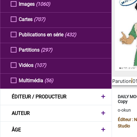
Images
(1060)
Cartes
(707)
Publications en série
(432)
Partitions
(297)
Vidéos
(107)
Multimédia
(56)
Parution
0
ÉDITEUR / PRODUCTEUR
DAILY MOO
Copy
o-okun
AUTEUR
Éditeur :
Studio
ÂGE