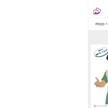
moo
1