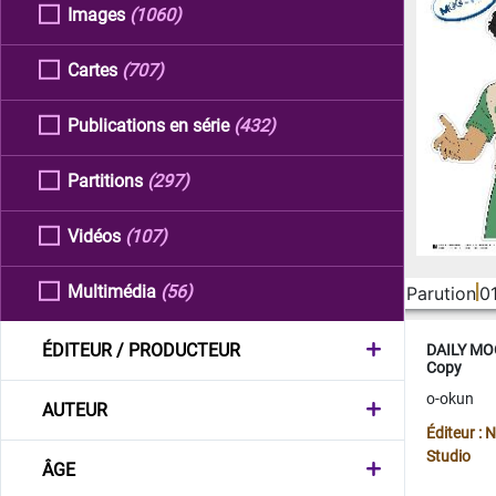
Images
(1060)
Cartes
(707)
Publications en série
(432)
Partitions
(297)
Vidéos
(107)
Multimédia
(56)
Parution
0
ÉDITEUR / PRODUCTEUR
DAILY MOO
Copy
o-okun
AUTEUR
Éditeur :
Studio
ÂGE