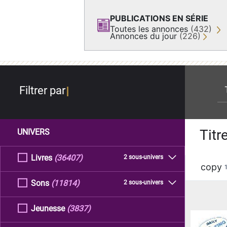
PUBLICATIONS EN SÉRIE
Toutes les annonces
(432)
Annonces du jour
(226)
re
Filtrer par
Titr
UNIVERS
Livres
(36407)
2 sous-univers
copy
Sons
(11814)
2 sous-univers
Jeunesse
(3837)