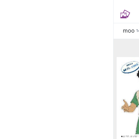
moo
1