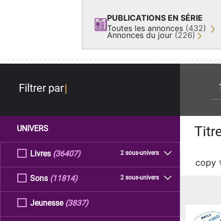
PUBLICATIONS EN SÉRIE
Toutes les annonces
(432)
Annonces du jour
(226)
re
Filtrer par
Titr
UNIVERS
Livres
(36407)
2 sous-univers
copy
Sons
(11814)
2 sous-univers
Jeunesse
(3837)