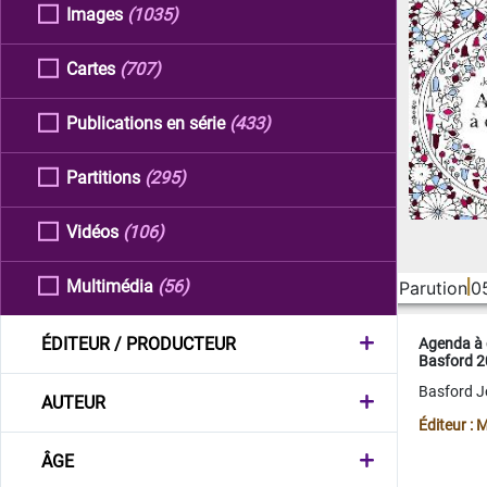
Images
(1035)
Cartes
(707)
Publications en série
(433)
Partitions
(295)
Vidéos
(106)
Multimédia
(56)
Parution
0
ÉDITEUR / PRODUCTEUR
Agenda à 
Basford 
Basford 
AUTEUR
Éditeur :
ÂGE