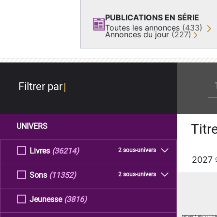
PUBLICATIONS EN SÉRIE
Toutes les annonces
(433)
Annonces du jour
(227)
re
Filtrer par
Titr
UNIVERS
Livres
(36214)
2 sous-univers
2027
Sons
(11352)
2 sous-univers
Jeunesse
(3816)