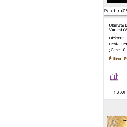
Parution
0
Ultimate 
Variant 
FERME
Hickman 
Deniz
;
Co
;
Caselli 
Juan
;
Mo
Éditeur : 
histoi