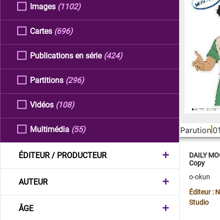
Images
(1102)
Cartes
(696)
Publications en série
(424)
Partitions
(296)
Vidéos
(108)
Multimédia
(55)
Parution
0
ÉDITEUR / PRODUCTEUR
DAILY MOO
Copy
o-okun
AUTEUR
Éditeur :
Studio
ÂGE