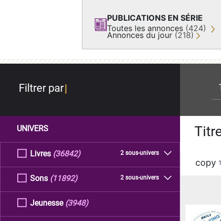
PUBLICATIONS EN SÉRIE
Toutes les annonces
(424)
Annonces du jour
(218)
re
Filtrer par
Titr
UNIVERS
Livres
(36842)
2 sous-univers
copy
Sons
(11892)
2 sous-univers
Jeunesse
(3948)