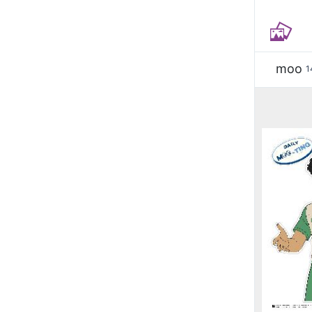
moo
1