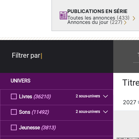
PUBLICATIONS EN SÉRIE
Toutes les annonces
(433)
Annonces du jour
(227)
re
Filtrer par
Titr
UNIVERS
Livres
(36210)
2 sous-univers
2027
Sons
(11492)
2 sous-univers
Jeunesse
(3813)