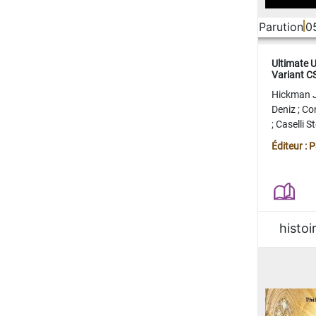
Parution
0
Ultimate 
Variant 
FERME
Hickman 
Deniz
;
Co
;
Caselli 
Juan
;
Mo
Éditeur : 
histoi