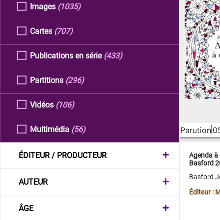
Images
(1035)
Cartes
(707)
Publications en série
(433)
Partitions
(296)
Vidéos
(106)
Multimédia
(56)
Parution
0
ÉDITEUR / PRODUCTEUR
Agenda à 
Basford 
Basford 
AUTEUR
Éditeur :
ÂGE