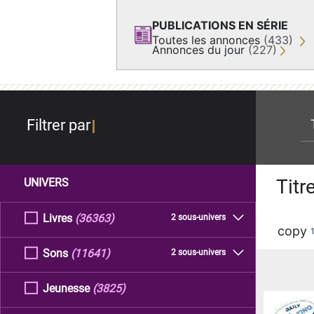
PUBLICATIONS EN SÉRIE
Toutes les annonces
(433)
Annonces du jour
(227)
re
Filtrer par
Titr
UNIVERS
Livres
(36363)
2 sous-univers
copy
Sons
(11641)
2 sous-univers
Jeunesse
(3825)