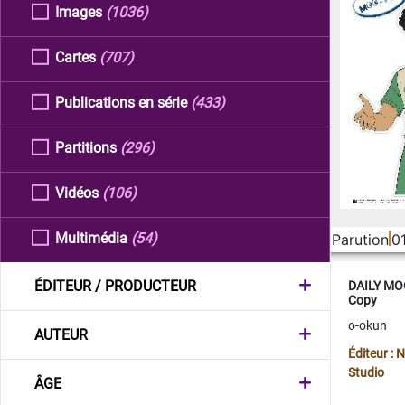
Images
(1036)
Cartes
(707)
Publications en série
(433)
Partitions
(296)
Vidéos
(106)
Multimédia
(54)
Parution
0
ÉDITEUR / PRODUCTEUR
DAILY MOO
Copy
o-okun
AUTEUR
Éditeur :
Studio
ÂGE