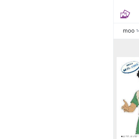
moo
1