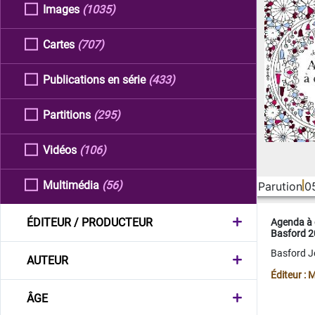
Images
(1035)
Cartes
(707)
Publications en série
(433)
Partitions
(295)
Vidéos
(106)
Multimédia
(56)
Parution
0
ÉDITEUR / PRODUCTEUR
Agenda à 
Basford 
Basford 
AUTEUR
Éditeur :
ÂGE