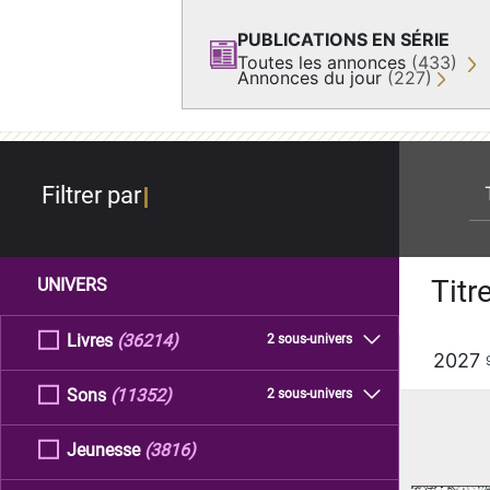
PUBLICATIONS EN SÉRIE
Toutes les annonces
(433)
Annonces du jour
(227)
re
Filtrer par
Titr
UNIVERS
Livres
(36214)
2 sous-univers
2027
Sons
(11352)
2 sous-univers
Jeunesse
(3816)