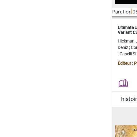
Parution
0
Ultimate 
Variant 
FERME
Hickman 
Deniz
;
Co
;
Caselli 
Juan
;
Mo
Éditeur : 
histoi