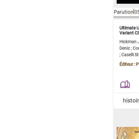
Parution
0
Ultimate 
Variant 
FERME
Hickman 
Deniz
;
Co
;
Caselli 
Juan
;
Mo
Éditeur : 
histoi