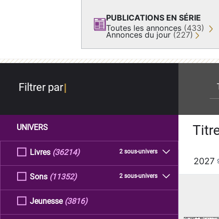
PUBLICATIONS EN SÉRIE
Toutes les annonces
(433)
Annonces du jour
(227)
re
Filtrer par
Titr
UNIVERS
Livres
(36214)
2 sous-univers
2027
Sons
(11352)
2 sous-univers
Jeunesse
(3816)