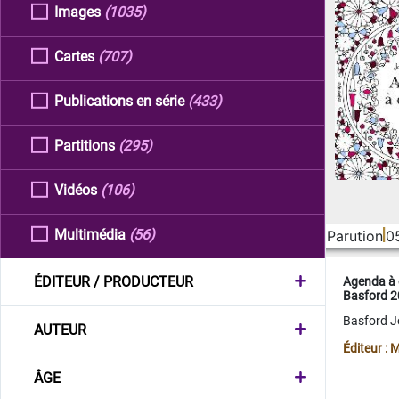
Images
(1035)
Cartes
(707)
Publications en série
(433)
Partitions
(295)
Vidéos
(106)
Multimédia
(56)
Parution
0
ÉDITEUR / PRODUCTEUR
Agenda à 
Basford 
Basford 
AUTEUR
Éditeur :
ÂGE