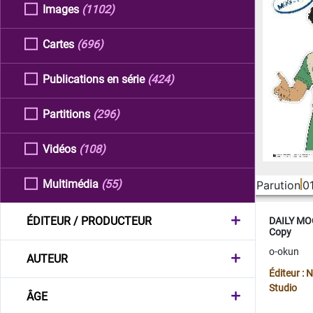
Images
(1102)
Cartes
(696)
Publications en série
(424)
Partitions
(296)
Vidéos
(108)
Multimédia
(55)
Parution
0
ÉDITEUR / PRODUCTEUR
DAILY MOO
Copy
o-okun
AUTEUR
Éditeur :
Studio
ÂGE