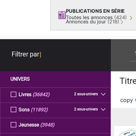
PUBLICATIONS EN SÉRIE
Toutes les annonces
(424)
Annonces du jour
(218)
re
Filtrer par
Titr
UNIVERS
Livres
(36842)
2 sous-univers
copy
Sons
(11892)
2 sous-univers
Jeunesse
(3948)