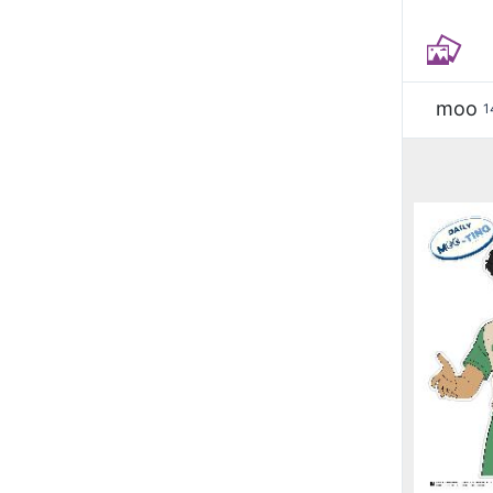
moo
1