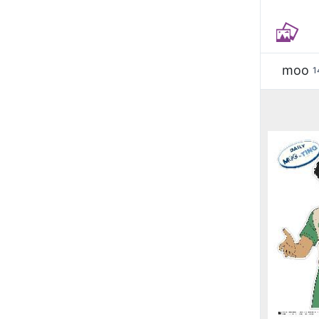
moo
1