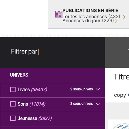
PUBLICATIONS EN SÉRIE
Toutes les annonces
(432)
Annonces du jour
(226)
re
Filtrer par
Titr
UNIVERS
Livres
(36407)
2 sous-univers
copy
Sons
(11814)
2 sous-univers
Jeunesse
(3837)