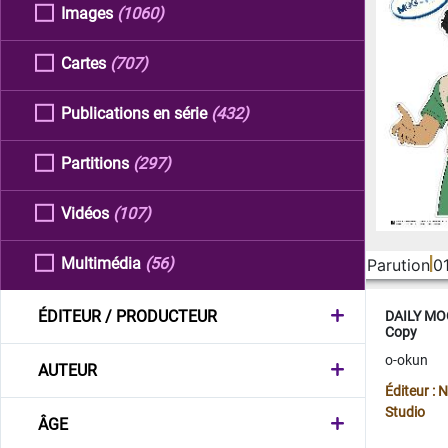
Images
(1060)
Cartes
(707)
Publications en série
(432)
Partitions
(297)
Vidéos
(107)
Multimédia
(56)
Parution
0
ÉDITEUR / PRODUCTEUR
DAILY MOO
Copy
o-okun
AUTEUR
Éditeur :
Studio
ÂGE