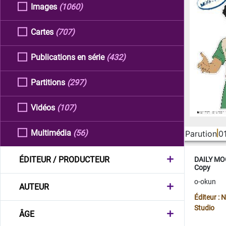
Images
(1060)
Cartes
(707)
Publications en série
(432)
Partitions
(297)
Vidéos
(107)
Multimédia
(56)
Parution
0
ÉDITEUR / PRODUCTEUR
DAILY MOO
Copy
o-okun
AUTEUR
Éditeur :
Studio
ÂGE