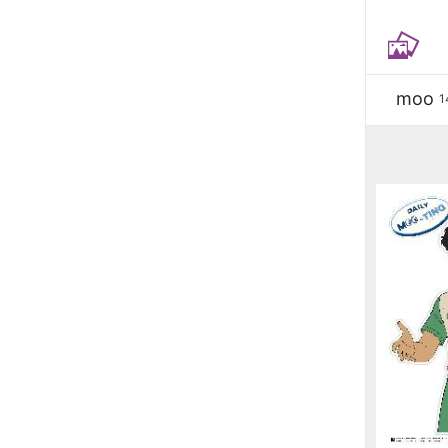
moo
1