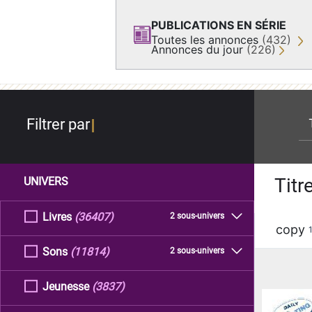
PUBLICATIONS EN SÉRIE
Toutes les annonces
(432)
Annonces du jour
(226)
re
Filtrer par
Titr
UNIVERS
Livres
(36407)
2 sous-univers
copy
Sons
(11814)
2 sous-univers
Jeunesse
(3837)