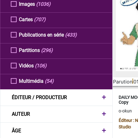
Images
(1036)
Cartes
(707)
Publications en série
(433)
Partitions
(296)
Vidéos
(106)
Multimédia
(54)
Parution
0
ÉDITEUR / PRODUCTEUR
DAILY MOO
Copy
o-okun
AUTEUR
Éditeur :
Studio
ÂGE