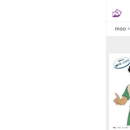
moo
1