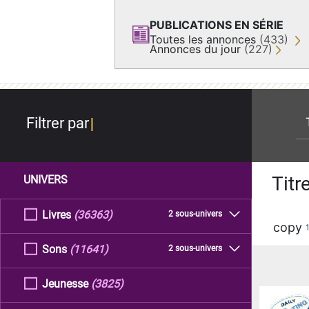
PUBLICATIONS EN SÉRIE
Toutes les annonces
(433)
Annonces du jour
(227)
re
Filtrer par
Titr
UNIVERS
Livres
(36363)
2 sous-univers
copy
Sons
(11641)
2 sous-univers
Jeunesse
(3825)