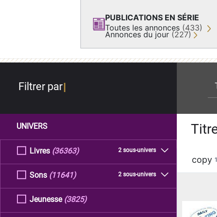
PUBLICATIONS EN SÉRIE
Toutes les annonces
(433)
Annonces du jour
(227)
re
Filtrer par
Titr
UNIVERS
Livres
(36363)
2 sous-univers
copy
Sons
(11641)
2 sous-univers
Jeunesse
(3825)