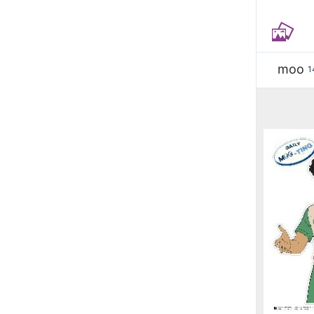
moo
1