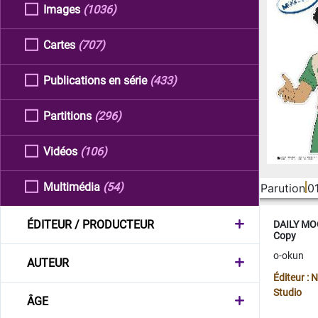
Images
(1036)
Cartes
(707)
Publications en série
(433)
Partitions
(296)
Vidéos
(106)
Multimédia
(54)
Parution
0
ÉDITEUR / PRODUCTEUR
DAILY MOO
Copy
o-okun
AUTEUR
Éditeur :
Studio
ÂGE