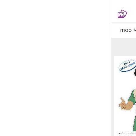
moo
1