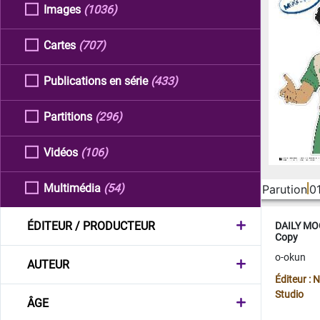
Images
(1036)
Cartes
(707)
Publications en série
(433)
Partitions
(296)
Vidéos
(106)
Multimédia
(54)
Parution
0
ÉDITEUR / PRODUCTEUR
DAILY MOO
Copy
o-okun
AUTEUR
Éditeur :
Studio
ÂGE