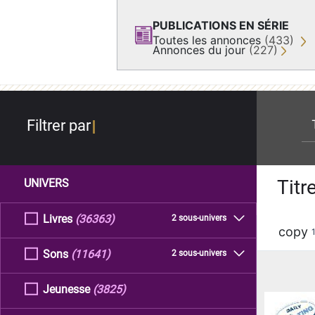
PUBLICATIONS EN SÉRIE
Toutes les annonces
(433)
Annonces du jour
(227)
re
Filtrer par
Titr
UNIVERS
Livres
(36363)
2 sous-univers
copy
Sons
(11641)
2 sous-univers
Jeunesse
(3825)