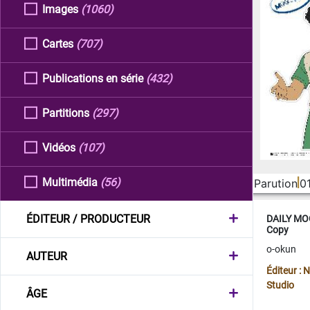
Images
(1060)
Cartes
(707)
Publications en série
(432)
Partitions
(297)
Vidéos
(107)
Multimédia
(56)
Parution
0
ÉDITEUR / PRODUCTEUR
DAILY MOO
Copy
o-okun
AUTEUR
Éditeur :
Studio
ÂGE