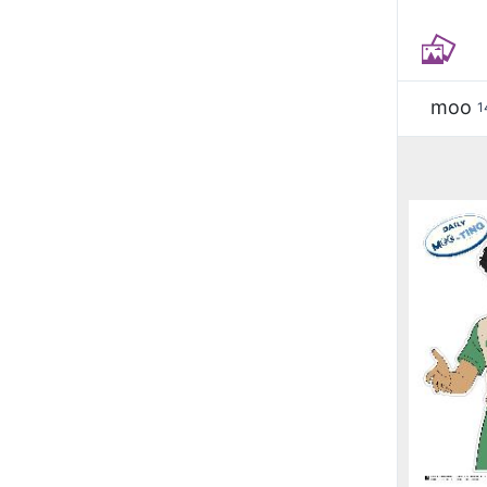
moo
1