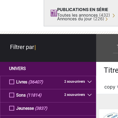
PUBLICATIONS EN SÉRIE
Toutes les annonces
(432)
Annonces du jour
(226)
re
Filtrer par
Titr
UNIVERS
Livres
(36407)
2 sous-univers
copy
Sons
(11814)
2 sous-univers
Jeunesse
(3837)