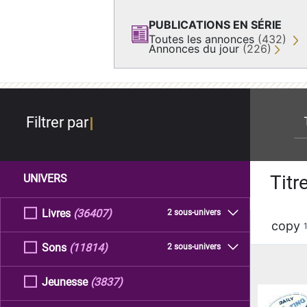
PUBLICATIONS EN SÉRIE
Toutes les annonces
(432)
Annonces du jour
(226)
re
Filtrer par
Titr
UNIVERS
Livres
(36407)
2 sous-univers
copy
Sons
(11814)
2 sous-univers
Jeunesse
(3837)