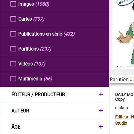
Images
(1060)
Cartes
(707)
Publications en série
(432)
Partitions
(297)
Vidéos
(107)
Multimédia
(56)
Parution
0
ÉDITEUR / PRODUCTEUR
DAILY MOO
Copy
o-okun
AUTEUR
Éditeur :
Studio
ÂGE