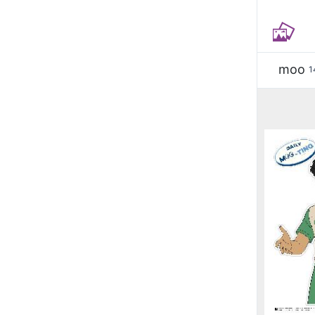
moo
1