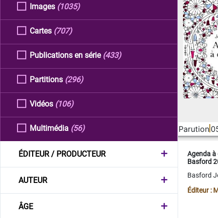
Images
(1035)
Cartes
(707)
Publications en série
(433)
Partitions
(296)
Vidéos
(106)
Multimédia
(56)
Parution
0
ÉDITEUR / PRODUCTEUR
Agenda à 
Basford 
Basford 
AUTEUR
Éditeur :
ÂGE