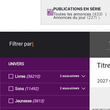
PUBLICATIONS EN SÉRIE
Toutes les annonces
(433)
Annonces du jour
(227)
re
Filtrer par
Titr
UNIVERS
Livres
(36210)
2 sous-univers
2027
Sons
(11492)
2 sous-univers
Jeunesse
(3813)