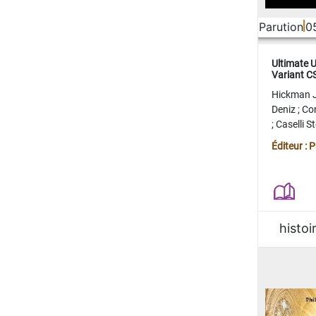
Parution
0
Ultimate 
Variant 
FERME
Hickman 
Deniz
;
Co
;
Caselli 
Juan
;
Mo
Éditeur : 
histoi