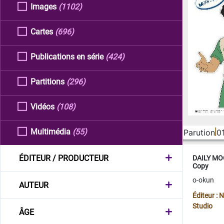
Images
(1102)
Cartes
(696)
Publications en série
(424)
Partitions
(296)
Vidéos
(108)
Multimédia
(55)
Parution
0
ÉDITEUR / PRODUCTEUR
DAILY MOO
Copy
o-okun
AUTEUR
Éditeur :
Studio
ÂGE