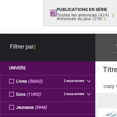
PUBLICATIONS EN SÉRIE
Toutes les annonces
(424)
Annonces du jour
(218)
re
Filtrer par
Titr
UNIVERS
Livres
(36842)
2 sous-univers
copy
Sons
(11892)
2 sous-univers
Jeunesse
(3948)