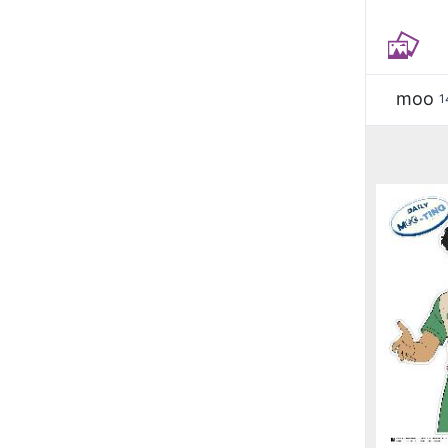
moo
1