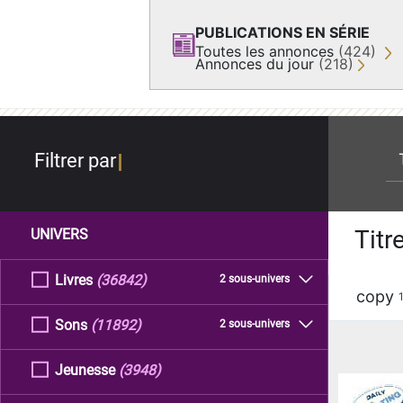
PUBLICATIONS EN SÉRIE
Toutes les annonces
(424)
Annonces du jour
(218)
re
Filtrer par
Titr
UNIVERS
Livres
(36842)
2 sous-univers
copy
Sons
(11892)
2 sous-univers
Jeunesse
(3948)