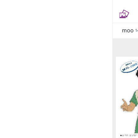
moo
1