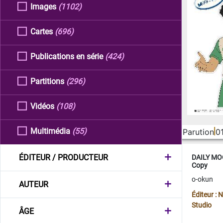
Images
(1102)
Cartes
(696)
Publications en série
(424)
Partitions
(296)
Vidéos
(108)
Multimédia
(55)
Parution
0
ÉDITEUR / PRODUCTEUR
DAILY MOO
Copy
o-okun
AUTEUR
Éditeur :
Studio
ÂGE