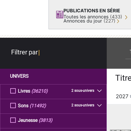
PUBLICATIONS EN SÉRIE
Toutes les annonces
(433)
Annonces du jour
(227)
re
Filtrer par
Titr
UNIVERS
Livres
(36210)
2 sous-univers
2027
Sons
(11492)
2 sous-univers
Jeunesse
(3813)