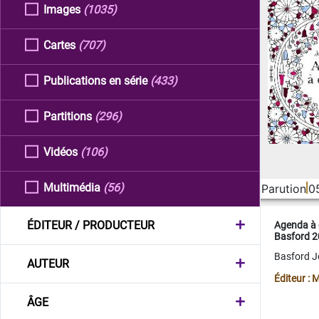
Images
(1035)
Cartes
(707)
Publications en série
(433)
Partitions
(296)
Vidéos
(106)
Multimédia
(56)
Parution
0
ÉDITEUR / PRODUCTEUR
Agenda à 
Basford 
Basford 
AUTEUR
Éditeur :
ÂGE