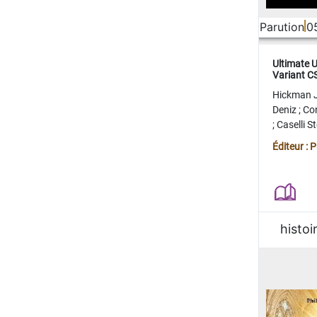
Parution
0
Ultimate 
Variant 
FERME
Hickman 
Deniz
;
Co
;
Caselli 
Juan
;
Mo
Éditeur : 
histoi