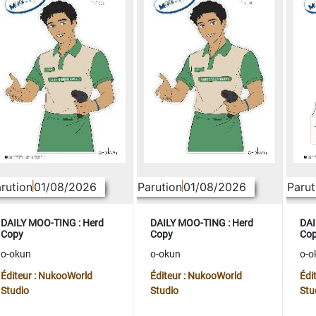
rution
01/08/2026
Parution
01/08/2026
Parut
DAILY MOO-TING : Herd
DAILY MOO-TING : Herd
DAI
Copy
Copy
Co
o-okun
o-okun
o-o
Éditeur : NukooWorld
Éditeur : NukooWorld
Édi
Studio
Studio
Stu