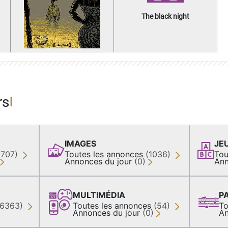
The black night
rs
IMAGES
JE
(707)
Toutes les annonces
(1036)
Tou
Annonces du jour
(0)
Ann
MULTIMÉDIA
P
36363)
Toutes les annonces
(54)
To
Annonces du jour
(0)
An