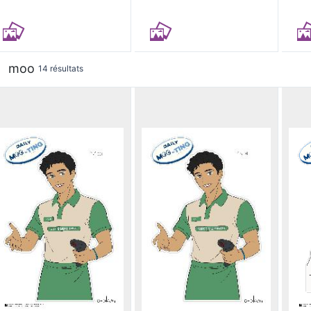
moo
14 résultats