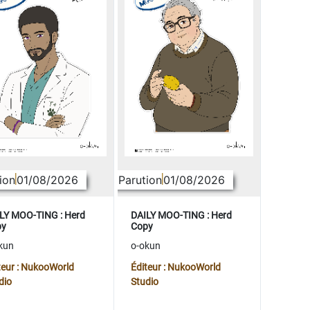
ion
01/08/2026
Parution
01/08/2026
LY MOO-TING : Herd
DAILY MOO-TING : Herd
py
Copy
kun
o-okun
teur : NukooWorld
Éditeur : NukooWorld
dio
Studio