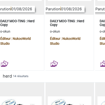
rution
01/08/2026
Parution
01/08/2026
Parut
DAILY MOO-TING : Herd
DAILY MOO-TING : Herd
DAI
Copy
Copy
Co
o-okun
o-okun
o-o
Éditeur : NukooWorld
Éditeur : NukooWorld
Édi
Studio
Studio
Stu
herd
14 résultats