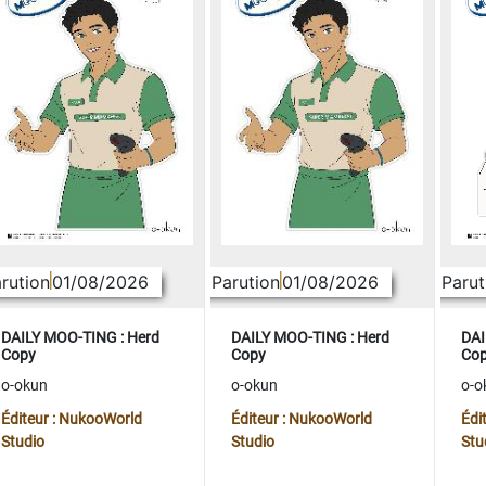
rution
01/08/2026
Parution
01/08/2026
Parut
DAILY MOO-TING : Herd
DAILY MOO-TING : Herd
DAI
Copy
Copy
Co
o-okun
o-okun
o-o
Éditeur : NukooWorld
Éditeur : NukooWorld
Édi
Studio
Studio
Stu