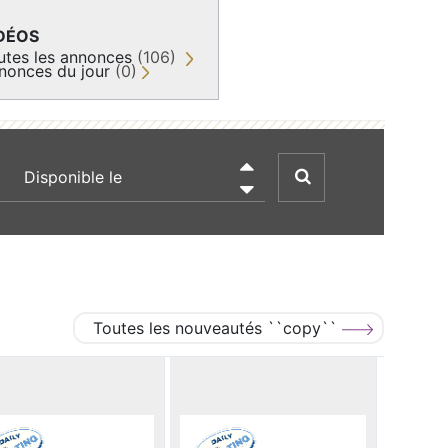
DÉOS
utes les annonces
(106)
nonces du jour
(0)
recherche par date

Toutes les nouveautés ``copy``