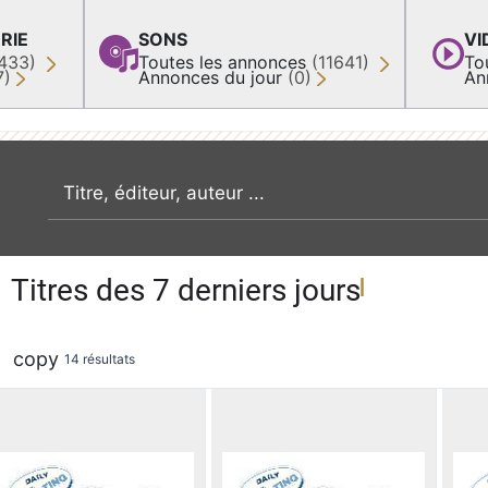
RIE
SONS
VI
433)
Toutes les annonces
(11641)
To
7)
Annonces du jour
(0)
An
recherche par mot clé
Titres des 7 derniers jours
copy
14 résultats