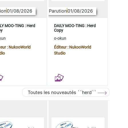
ion
01/08/2026
Parution
01/08/2026
LY MOO-TING : Herd
DAILY MOO-TING : Herd
py
Copy
kun
o-okun
teur : NukooWorld
Éditeur : NukooWorld
dio
Studio
Toutes les nouveautés ``herd``