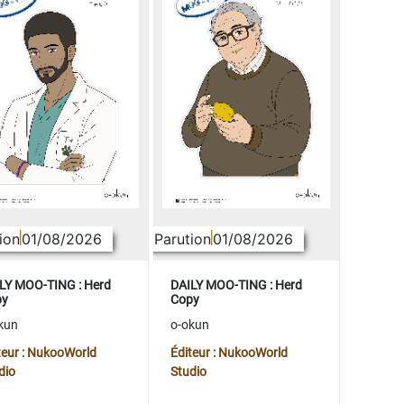
ion
01/08/2026
Parution
01/08/2026
LY MOO-TING : Herd
DAILY MOO-TING : Herd
py
Copy
kun
o-okun
teur : NukooWorld
Éditeur : NukooWorld
dio
Studio