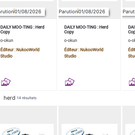
rution
01/08/2026
Parution
01/08/2026
Parut
DAILY MOO-TING : Herd
DAILY MOO-TING : Herd
DAI
Copy
Copy
Co
o-okun
o-okun
o-o
Éditeur : NukooWorld
Éditeur : NukooWorld
Édi
Studio
Studio
Stu
herd
14 résultats