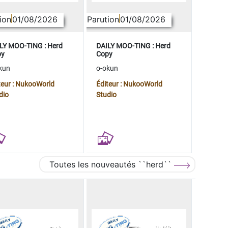
ion
01/08/2026
Parution
01/08/2026
LY MOO-TING : Herd
DAILY MOO-TING : Herd
py
Copy
kun
o-okun
teur : NukooWorld
Éditeur : NukooWorld
dio
Studio
Toutes les nouveautés ``herd``