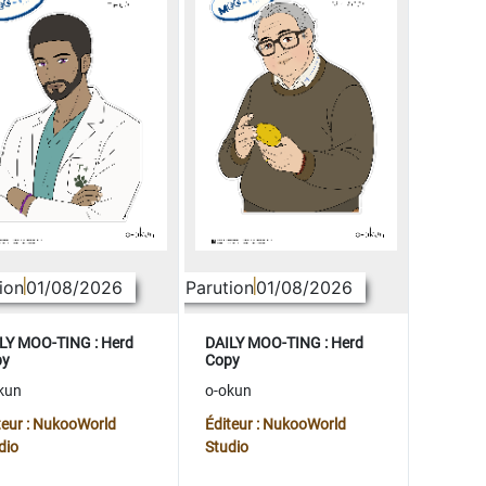
ion
01/08/2026
Parution
01/08/2026
LY MOO-TING : Herd
DAILY MOO-TING : Herd
py
Copy
kun
o-okun
teur : NukooWorld
Éditeur : NukooWorld
dio
Studio