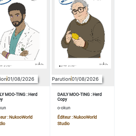
ion
01/08/2026
Parution
01/08/2026
LY MOO-TING : Herd
DAILY MOO-TING : Herd
py
Copy
kun
o-okun
teur : NukooWorld
Éditeur : NukooWorld
dio
Studio