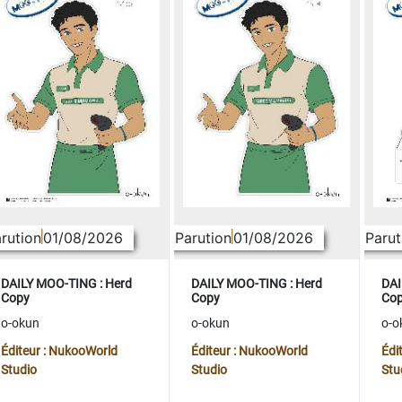
rution
01/08/2026
Parution
01/08/2026
Parut
DAILY MOO-TING : Herd
DAILY MOO-TING : Herd
DAI
Copy
Copy
Co
o-okun
o-okun
o-o
Éditeur : NukooWorld
Éditeur : NukooWorld
Édi
Studio
Studio
Stu