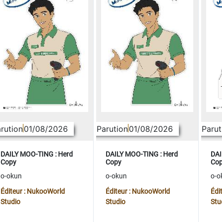
rution
01/08/2026
Parution
01/08/2026
Parut
DAILY MOO-TING : Herd
DAILY MOO-TING : Herd
DAI
Copy
Copy
Co
o-okun
o-okun
o-o
Éditeur : NukooWorld
Éditeur : NukooWorld
Édi
Studio
Studio
Stu