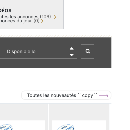
DÉOS
utes les annonces
(106)
nonces du jour
(0)
recherche par date

Toutes les nouveautés ``copy``