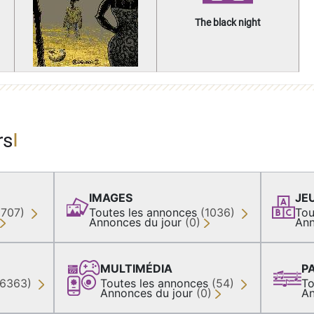
The black night
rs
IMAGES
JE
(707)
Toutes les annonces
(1036)
Tou
Annonces du jour
(0)
Ann
MULTIMÉDIA
P
36363)
Toutes les annonces
(54)
To
Annonces du jour
(0)
An