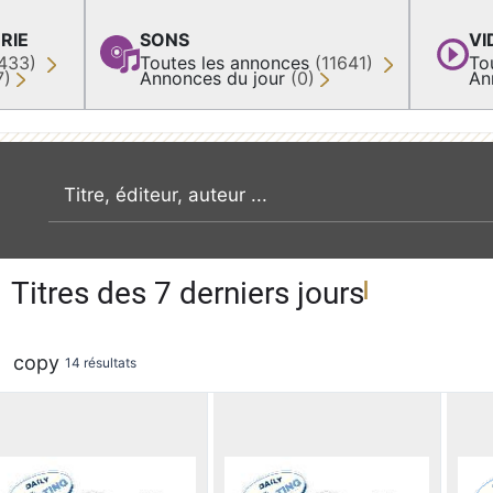
RIE
SONS
VI
433)
Toutes les annonces
(11641)
To
7)
Annonces du jour
(0)
An
recherche par mot clé
Titres des 7 derniers jours
copy
14 résultats