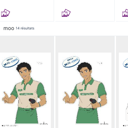
moo
14 résultats