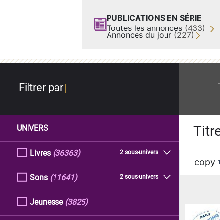
PUBLICATIONS EN SÉRIE
Toutes les annonces
(433)
Annonces du jour
(227)
re
Filtrer par
Titr
UNIVERS
Livres
(36363)
2 sous-univers
copy
Sons
(11641)
2 sous-univers
Jeunesse
(3825)