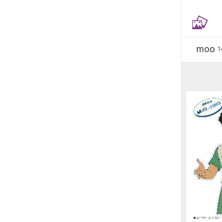
moo
1