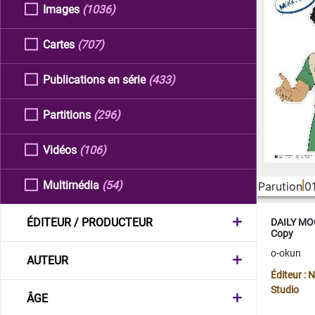
Images
(1036)
Cartes
(707)
Publications en série
(433)
Partitions
(296)
Vidéos
(106)
Multimédia
(54)
Parution
0
ÉDITEUR / PRODUCTEUR
DAILY MOO
Copy
o-okun
AUTEUR
Éditeur :
Studio
ÂGE