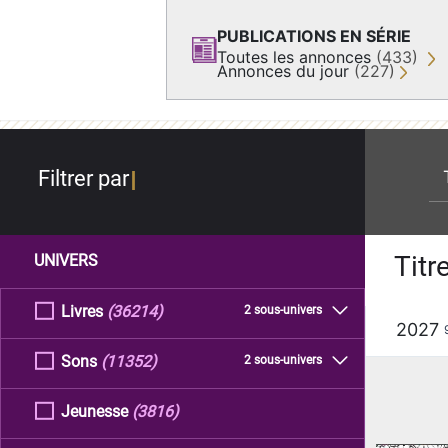
PUBLICATIONS EN SÉRIE
Toutes les annonces
(433)
Annonces du jour
(227)
re
Filtrer par
Titr
UNIVERS
Livres
(36214)
2 sous-univers
2027
Sons
(11352)
2 sous-univers
Jeunesse
(3816)