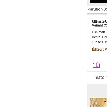
Parution
0
Ultimate 
Variant 
FERME
Hickman 
Deniz
;
Co
;
Caselli 
Juan
;
Mo
Éditeur : 
histoi