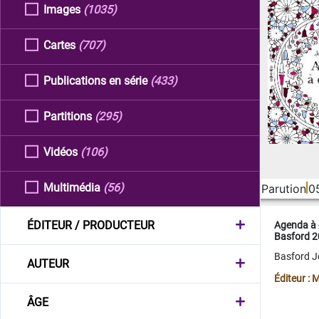
Images
(1035)
Cartes
(707)
Publications en série
(433)
Partitions
(295)
Vidéos
(106)
Multimédia
(56)
Parution
0
ÉDITEUR / PRODUCTEUR
Agenda à 
Basford 
Basford 
AUTEUR
Éditeur :
ÂGE