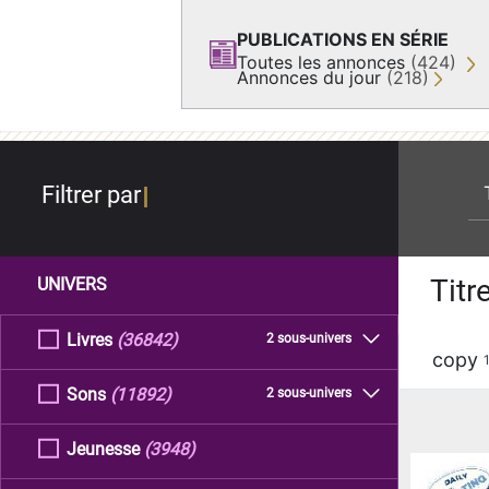
PUBLICATIONS EN SÉRIE
Toutes les annonces
(424)
Annonces du jour
(218)
re
Filtrer par
Titr
UNIVERS
Livres
(36842)
2 sous-univers
copy
Sons
(11892)
2 sous-univers
Jeunesse
(3948)