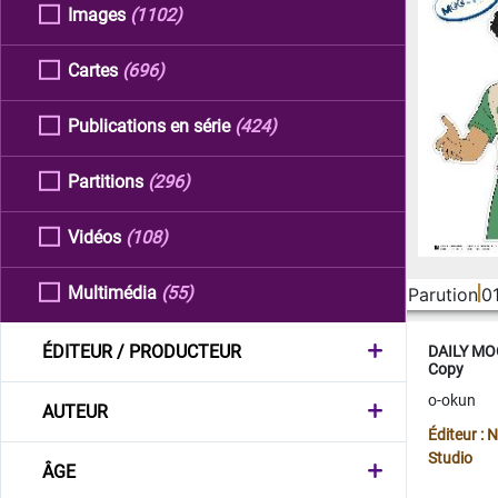
Images
(1102)
Cartes
(696)
Publications en série
(424)
Partitions
(296)
Vidéos
(108)
Multimédia
(55)
Parution
0
ÉDITEUR / PRODUCTEUR
DAILY MOO
Copy
o-okun
AUTEUR
Éditeur :
Studio
ÂGE