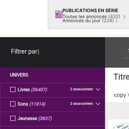
PUBLICATIONS EN SÉRIE
Toutes les annonces
(432)
Annonces du jour
(226)
re
Filtrer par
Titr
UNIVERS
Livres
(36407)
2 sous-univers
copy
Sons
(11814)
2 sous-univers
Jeunesse
(3837)