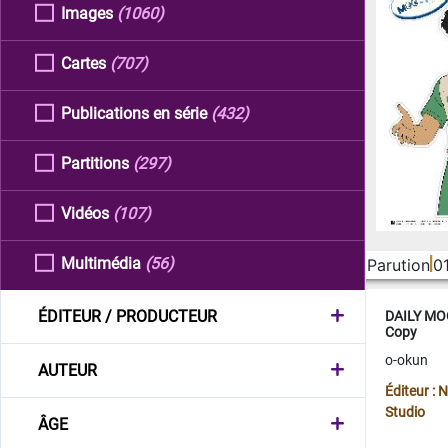
Images
(1060)
Cartes
(707)
Publications en série
(432)
Partitions
(297)
Vidéos
(107)
Multimédia
(56)
Parution
0
ÉDITEUR / PRODUCTEUR
DAILY MOO
Copy
o-okun
AUTEUR
Éditeur :
Studio
ÂGE