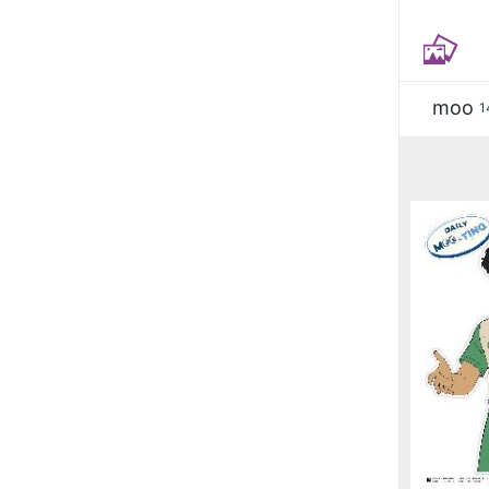
moo
1