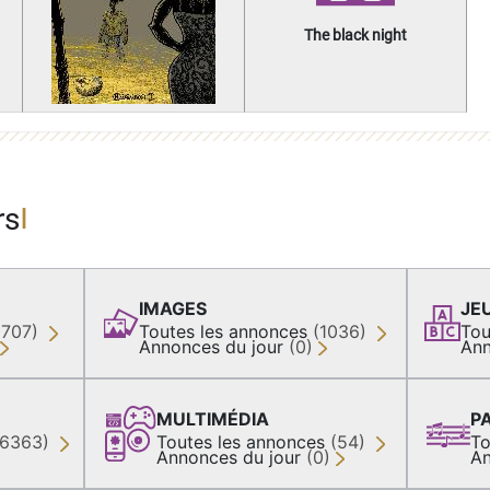
The black night
rs
IMAGES
JE
(707)
Toutes les annonces
(1036)
Tou
Annonces du jour
(0)
Ann
MULTIMÉDIA
P
36363)
Toutes les annonces
(54)
To
Annonces du jour
(0)
An