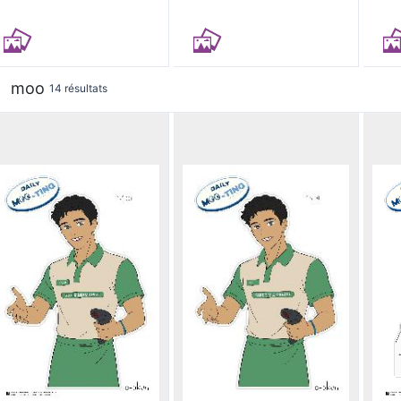
moo
14 résultats