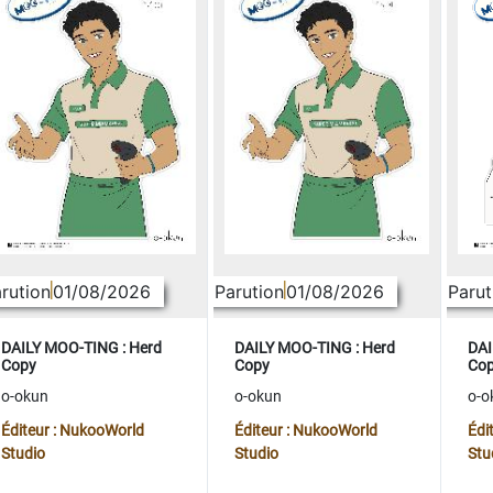
rution
01/08/2026
Parution
01/08/2026
Parut
DAILY MOO-TING : Herd
DAILY MOO-TING : Herd
DAI
Copy
Copy
Co
o-okun
o-okun
o-o
Éditeur : NukooWorld
Éditeur : NukooWorld
Édi
Studio
Studio
Stu