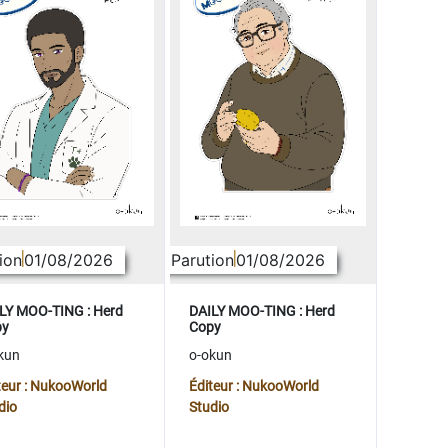
ion
01/08/2026
Parution
01/08/2026
LY MOO-TING : Herd
DAILY MOO-TING : Herd
py
Copy
kun
o-okun
teur : NukooWorld
Éditeur : NukooWorld
dio
Studio