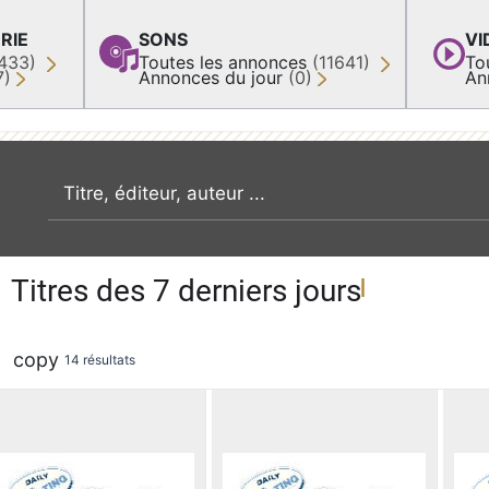
RIE
SONS
VI
433)
Toutes les annonces
(11641)
To
7)
Annonces du jour
(0)
An
recherche par mot clé
Titres des 7 derniers jours
copy
14 résultats