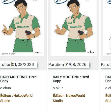
rution
01/08/2026
Parution
01/08/2026
Parut
DAILY MOO-TING : Herd
DAILY MOO-TING : Herd
DAI
Copy
Copy
Co
o-okun
o-okun
o-o
Éditeur : NukooWorld
Éditeur : NukooWorld
Édi
Studio
Studio
Stu