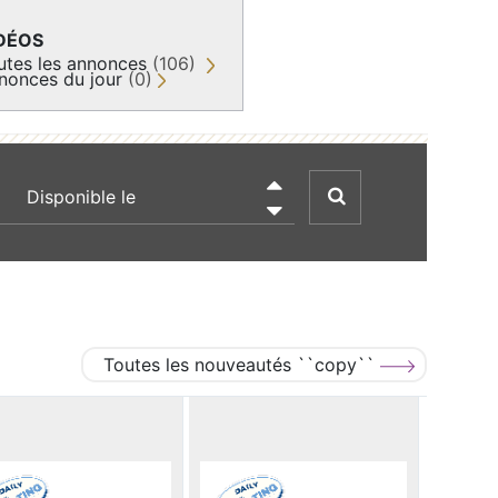
DÉOS
utes les annonces
(106)
nonces du jour
(0)
recherche par date

Toutes les nouveautés ``copy``