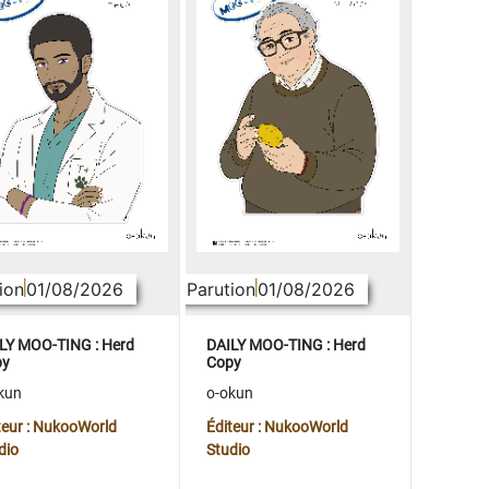
ion
01/08/2026
Parution
01/08/2026
LY MOO-TING : Herd
DAILY MOO-TING : Herd
py
Copy
kun
o-okun
teur : NukooWorld
Éditeur : NukooWorld
dio
Studio