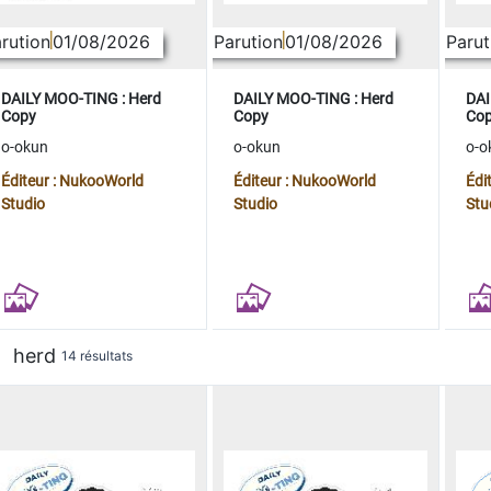
rution
01/08/2026
Parution
01/08/2026
Parut
DAILY MOO-TING : Herd
DAILY MOO-TING : Herd
DAI
Copy
Copy
Co
o-okun
o-okun
o-o
Éditeur : NukooWorld
Éditeur : NukooWorld
Édi
Studio
Studio
Stu
herd
14 résultats