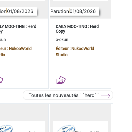
ion
01/08/2026
Parution
01/08/2026
LY MOO-TING : Herd
DAILY MOO-TING : Herd
py
Copy
kun
o-okun
teur : NukooWorld
Éditeur : NukooWorld
dio
Studio
Toutes les nouveautés ``herd``