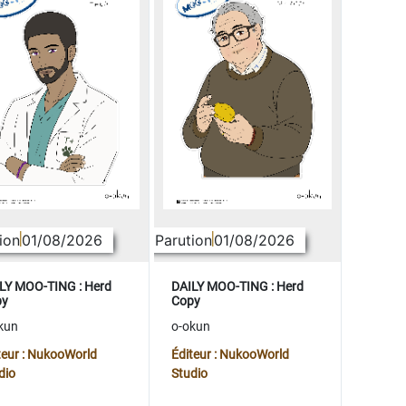
ion
01/08/2026
Parution
01/08/2026
LY MOO-TING : Herd
DAILY MOO-TING : Herd
py
Copy
kun
o-okun
teur : NukooWorld
Éditeur : NukooWorld
dio
Studio