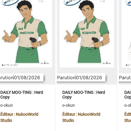
rution
01/08/2026
Parution
01/08/2026
Parut
DAILY MOO-TING : Herd
DAILY MOO-TING : Herd
DAI
Copy
Copy
Co
o-okun
o-okun
o-o
Éditeur : NukooWorld
Éditeur : NukooWorld
Édi
Studio
Studio
Stu