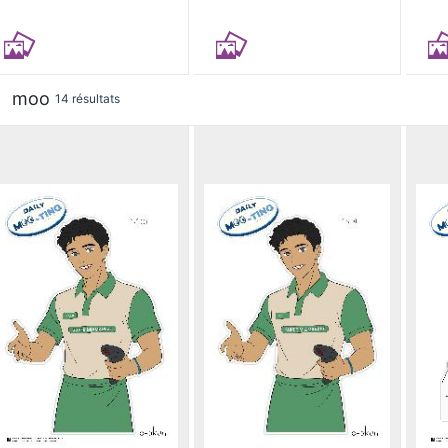
moo
14 résultats