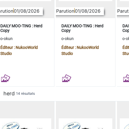
rution
01/08/2026
Parution
01/08/2026
Parut
DAILY MOO-TING : Herd
DAILY MOO-TING : Herd
DAI
Copy
Copy
Co
o-okun
o-okun
o-o
Éditeur : NukooWorld
Éditeur : NukooWorld
Édi
Studio
Studio
Stu
herd
14 résultats