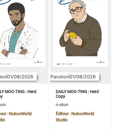
ion
01/08/2026
Parution
01/08/2026
LY MOO-TING : Herd
DAILY MOO-TING : Herd
py
Copy
kun
o-okun
teur : NukooWorld
Éditeur : NukooWorld
dio
Studio