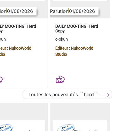
ion
01/08/2026
Parution
01/08/2026
LY MOO-TING : Herd
DAILY MOO-TING : Herd
py
Copy
kun
o-okun
teur : NukooWorld
Éditeur : NukooWorld
dio
Studio
Toutes les nouveautés ``herd``