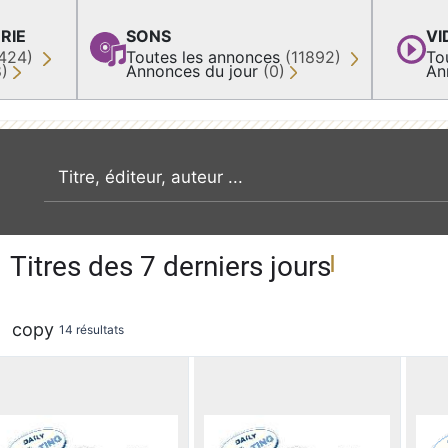
RIE
SONS
VI
424)
Toutes les annonces
(11892)
To
8)
Annonces du jour
(0)
An
recherche par mot clé
Titres des 7 derniers jours
copy
14 résultats