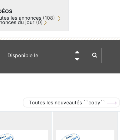
DÉOS
utes les annonces
(108)
nonces du jour
(0)
recherche par date

Toutes les nouveautés ``copy``