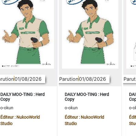
rution
01/08/2026
Parution
01/08/2026
Parut
DAILY MOO-TING : Herd
DAILY MOO-TING : Herd
DAI
Copy
Copy
Co
o-okun
o-okun
o-o
Éditeur : NukooWorld
Éditeur : NukooWorld
Édi
Studio
Studio
Stu