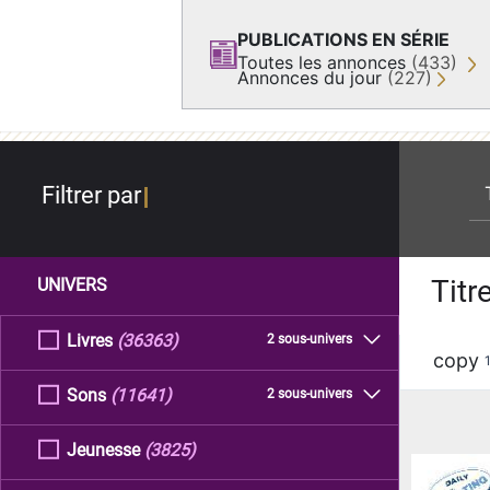
PUBLICATIONS EN SÉRIE
Toutes les annonces
(433)
Annonces du jour
(227)
re
Filtrer par
Titr
UNIVERS
Livres
(36363)
2 sous-univers
copy
Sons
(11641)
2 sous-univers
Jeunesse
(3825)