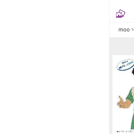
moo
1