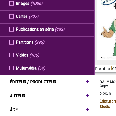
Images
(1036)
Cartes
(707)
Publications en série
(433)
Partitions
(296)
Vidéos
(106)
Multimédia
(54)
Parution
0
ÉDITEUR / PRODUCTEUR
DAILY MOO
Copy
o-okun
AUTEUR
Éditeur :
Studio
ÂGE