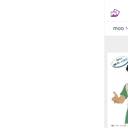
moo
1