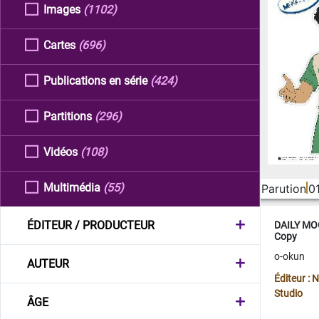
Images
(1102)
Cartes
(696)
Publications en série
(424)
Partitions
(296)
Vidéos
(108)
Multimédia
(55)
Parution
0
ÉDITEUR / PRODUCTEUR
DAILY MOO
Copy
o-okun
AUTEUR
Éditeur :
Studio
ÂGE