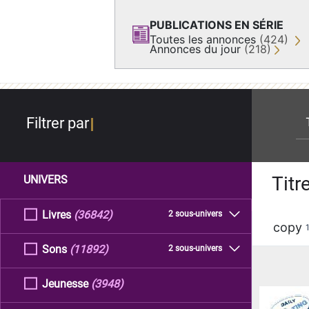
PUBLICATIONS EN SÉRIE
Toutes les annonces
(424)
Annonces du jour
(218)
re
Filtrer par
Titr
UNIVERS
Livres
(36842)
2 sous-univers
copy
Sons
(11892)
2 sous-univers
Jeunesse
(3948)